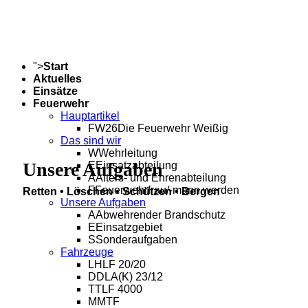
">
Start
Aktuelles
Einsätze
Feuerwehr
Hauptartikel
FW26
Die Feuerwehr Weißig
Das sind wir
W
Wehrleitung
Unsere Aufgaben
E
Einsatzabteilung
A
Alters- und Ehrenabteilung
Retten • Löschen • Schützen • Bergen
F
Feuerwehrfrau/-mann werden
Unsere Aufgaben
A
Abwehrender Brandschutz
E
Einsatzgebiet
S
Sonderaufgaben
Fahrzeuge
L
HLF 20/20
D
DLA(K) 23/12
T
TLF 4000